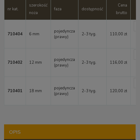
szerokość
Cena
d
nr kat.
faza
dostępność
noża
brutto
pojedyncza
710404
6 mm
2-3 tyg.
110,00 zł
(prawy)
pojedyncza
710402
12 mm
2-3 tyg.
116,00 zł
(prawy)
pojedyncza
710401
18 mm
2-3 tyg.
120,00 zł
(prawy)
OPIS