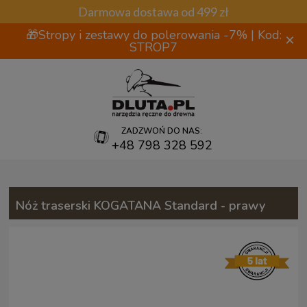
Darmowa dostawa od 499 zł
🎁Stropy i zestawy do polerowania -7% | Kod:
×
STROP7
ZADZWOŃ DO NAS:
+48 798 328 592
Nóż traserski KOGATANA Standard - prawy