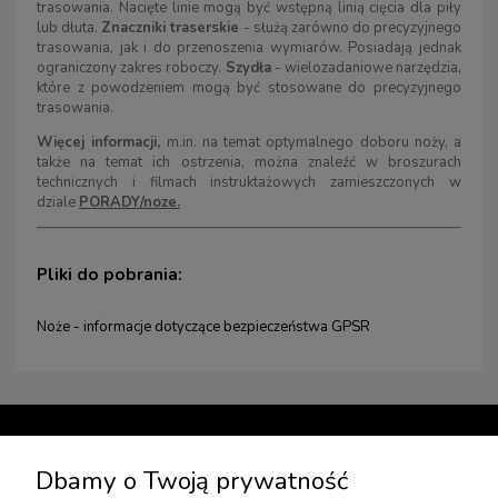
trasowania. Nacięte linie mogą być wstępną linią cięcia dla piły
lub dłuta.
Znaczniki traserskie
- służą zarówno do precyzyjnego
trasowania, jak i do przenoszenia wymiarów. Posiadają jednak
ograniczony zakres roboczy.
Szydła
- wielozadaniowe narzędzia,
które z powodzeniem mogą być stosowane do precyzyjnego
trasowania.
Więcej informacji,
m.in. na temat optymalnego doboru noży, a
także na temat ich ostrzenia, można znaleźć w broszurach
technicznych i filmach instruktażowych zamieszczonych w
dziale
PORADY/noze.
Pliki do pobrania:
Noże - informacje dotyczące bezpieczeństwa GPSR
TWOJE KONTO
Dbamy o Twoją prywatność