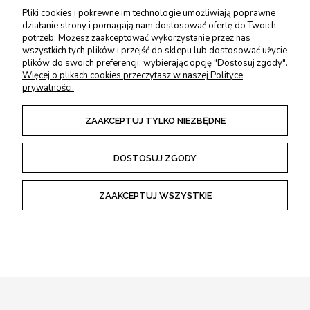
Pliki cookies i pokrewne im technologie umożliwiają poprawne
USŁUGI DODATKOWE
działanie strony i pomagają nam dostosować ofertę do Twoich
potrzeb. Możesz zaakceptować wykorzystanie przez nas
wszystkich tych plików i przejść do sklepu lub dostosować użycie
PŁATNOŚCI I DOSTAWA
plików do swoich preferencji, wybierając opcję "Dostosuj zgody".
Więcej o plikach cookies przeczytasz w naszej Polityce
prywatności.
ZWROTY I REKLAMACJE
ZAAKCEPTUJ TYLKO NIEZBĘDNE
REGULAMINY
DOSTOSUJ ZGODY
ZAAKCEPTUJ WSZYSTKIE
POKAŻ PEŁNĄ WERSJĘ STRONY
Sklep internetowy Shoper Premium