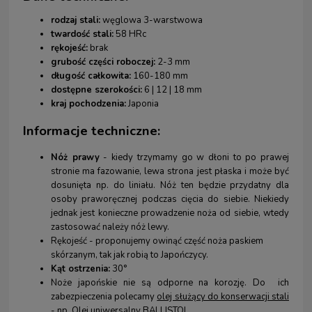
rodzaj stali:
węglowa 3-warstwowa
twardość stali:
58 HRc
rękojeść:
brak
grubość części roboczej:
2-3 mm
długość całkowita:
160-180 mm
dostępne szerokości:
6 | 12 | 18 mm
kraj pochodzenia:
Japonia
Informacje techniczne:
Nóż prawy
- kiedy trzymamy go w dłoni to po prawej
stronie ma fazowanie, lewa strona jest płaska i może być
dosunięta np. do liniału. Nóż ten będzie przydatny dla
osoby praworęcznej podczas cięcia do siebie. Niekiedy
jednak jest konieczne prowadzenie noża od siebie, wtedy
zastosować należy nóż lewy.
Rękojeść - proponujemy owinąć część noża paskiem
skórzanym, tak jak robią to Japończycy.
Kąt ostrzenia:
30°
Noże japońskie nie są odporne na korozję. Do ich
zabezpieczenia polecamy
olej służący do konserwacji stali
- np. Olej uniwersalny BALLISTOL
.