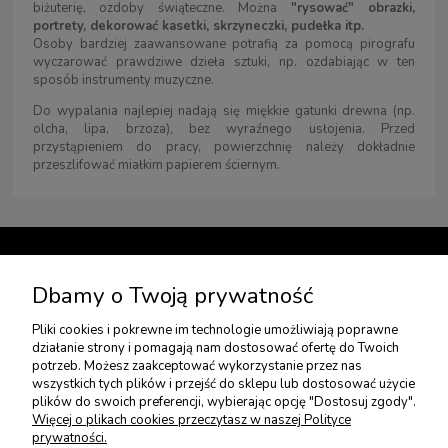
biżuterię, ozdoby świąteczne. Można
"rysować" obrazki,
portrety, dekorować kasetki, skrzyneczki, pudełka itp.
Osoby bardziej zaawansowane potrafią za pomocą pirografu
wyczarować prawdziwe dzieła sztuki, np. ozdabiając w ten
sposób instrumenty muzyczne.
Do wypalania najlepiej nadają się miękkie gatunki drewna (np.
olcha, lipa, brzoza), bez wyraźnego usłojenia. Przed
przystąpieniem do pracy, powierzchnię należy dokładnie
przeszlifować miałkim papierem ściernym.
TWOJE KONTO
Dbamy o Twoją prywatność
Pliki cookies i pokrewne im technologie umożliwiają poprawne
USŁUGI DODATKOWE
działanie strony i pomagają nam dostosować ofertę do Twoich
potrzeb. Możesz zaakceptować wykorzystanie przez nas
wszystkich tych plików i przejść do sklepu lub dostosować użycie
PŁATNOŚCI I DOSTAWA
plików do swoich preferencji, wybierając opcję "Dostosuj zgody".
Więcej o plikach cookies przeczytasz w naszej Polityce
prywatności.