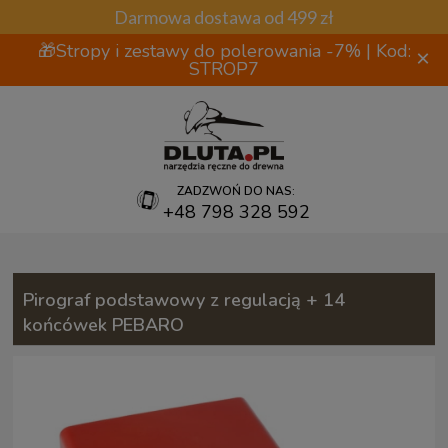
Darmowa dostawa od 499 zł
🎁Stropy i zestawy do polerowania -7% | Kod:
×
STROP7
ZADZWOŃ DO NAS:
+48 798 328 592
Pirograf podstawowy z regulacją + 14
końcówek PEBARO