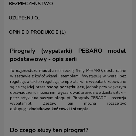
BEZPIECZEŃSTWO
UZUPEŁNIJ O...
OPINIE O PRODUKCIE (1)
Pirografy (wypalarki) PEBARO model
podstawowy - opis serii
To
najprostsze modele
niemieckiej firmy PEBARO, dostarczane
w zestawie z końcówkami i stemplami. Występują w wersji bez
regulacji, a także z regulacją temperatury. Te wypalarki kupowane
są najczęściej przez
osoby początkujące
, jednak przy większym
doświadczeniu można nim wyczarować prawdziwe dzieła sztuki -
patrz artykuł na naszym blogu pt.
Pirografy PEBARO – recenzja
wypalam.pl
. Zestaw ten można rozszerzyć
dokupując
dodatkowe końcówki i stemple.
Do czego służy ten pirograf?