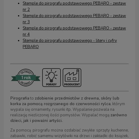
Stemple do pirografu podstawowego PEBARO - zestaw
nr 2
Stemple do pirografu podstawowego PEBARO - zestaw
nr 3
Stemple do pirografu podstawowego PEBARO - zestaw
nr 4
Stemple do pirografu podstawowego - litery i cyfry
PEBARO
Pirografia
to
zdobienie przedmiotów z drewna, skóry lub
korka za pomocą rozgrzanego do czerwoności rylca
, którym
wypala się ornamenty, rysunki itp. Wypalanie pozwala na
realizację niezliczonej ilości pomysłów. Wypalać mogą
zarówno
dzieci, jak i poważni artyści.
Za pomocą pirografu można ozdabiać zwykłe sprzęty kuchenne,
zabawki, robić samemu wizytówki na drzwi i zakładki do książek,