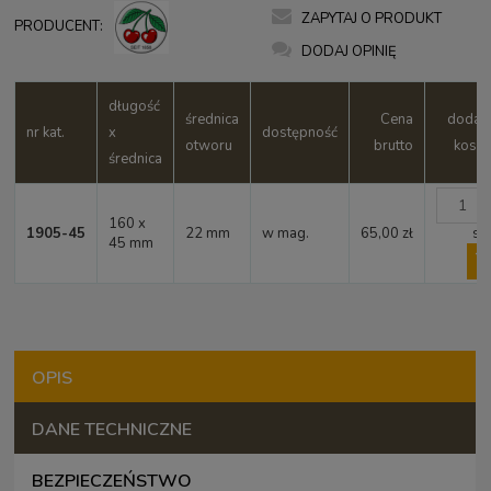
ZAPYTAJ O PRODUKT
PRODUCENT:
DODAJ OPINIĘ
długość
średnica
Cena
dodaj 
nr kat.
x
dostępność
otworu
brutto
koszy
średnica
160 x
1905-45
22 mm
w mag.
65,00 zł
szt
45 mm
OPIS
DANE TECHNICZNE
BEZPIECZEŃSTWO