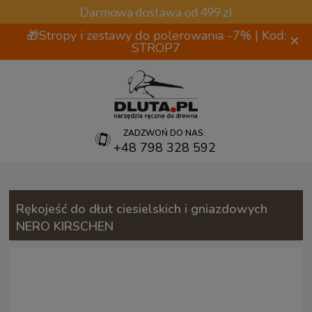
Darmowa dostawa od 499 zł
🎁Stropy i zestawy do polerowania -7% | Kod:
×
STROP7
ZADZWOŃ DO NAS:
+48 798 328 592
Rękojeść do dłut ciesielskich i gniazdowych
NERO KIRSCHEN