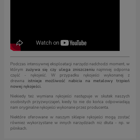
Podczas intensywnej eksploatacji narzędzi nadchodzi moment, w
którym
zużywa się czy ulega zniszczeniu
najmniej odporna
część - rękojeść. W przypadku rękojeści wykonanej z
drewna
istnieje możliwość nabicia na metalowy trzpień
nowej rękojeści.
Niekiedy też wymiana rękojeści następuje w skutek naszych
osobistych przyzwyczajeń, kiedy to nie do końca odpowiadają
nam oryginalne rękojeści wykonane przez producenta.
Niektóre oferowane w naszym sklepie rękojeści mogą zostać
również wykorzystane w innych narzędziach niż dłuta - np. w
pilnikach.