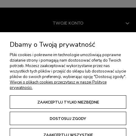
TWOJE KONTO
USŁUGI DODATKOWE
Dbamy o Twoją prywatność
Pliki cookies i pokrewne im technologie umożliwiają poprawne
PŁATNOŚCI I DOSTAWA
działanie strony i pomagają nam dostosować ofertę do Twoich
potrzeb. Możesz zaakceptować wykorzystanie przez nas
wszystkich tych plików i przejść do sklepu lub dostosować użycie
plików do swoich preferencji, wybierając opcję "Dostosuj zgody".
ZWROTY I REKLAMACJE
Więcej o plikach cookies przeczytasz w naszej Polityce
prywatności.
REGULAMINY
ZAAKCEPTUJ TYLKO NIEZBĘDNE
DOSTOSUJ ZGODY
POKAŻ PEŁNĄ WERSJĘ STRONY
ZAAKCEPTUJ WSZYSTKIE