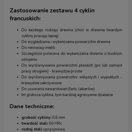
Zastosowanie zestawu 4 cyklin
francuskich:
Do każdego rodzaju drewna (choć w drewnie twardym
cykliny pracują lepiej)
Do wygładzania i wykańczania powierzchni drewna
Do renowacji mebli
Szczególnie polecana do wykańczania drewna o trudnym
usłojeniu
Do wyrównywania powierzchni płaskich (po lub zamiast
pracy strugiem) - krawędzie proste
Do wyrównywania powierzchni wklęsłych i wypukłych -
krawędzie zakrzywione
Do usuwania nawarstwień (farb, lakierów)
Im grubsza cyklina, tym bardziej agresywne działanie
Dane techniczne:
grubość cykliny:
0,6 mm
twardość stali:
50 HRc
rodzaj stali:
sprężynowa