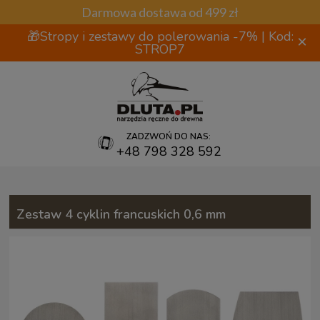
Darmowa dostawa od 499 zł
🎁Stropy i zestawy do polerowania -7% | Kod:
×
STROP7
ZADZWOŃ DO NAS:
+48 798 328 592
Zestaw 4 cyklin francuskich 0,6 mm