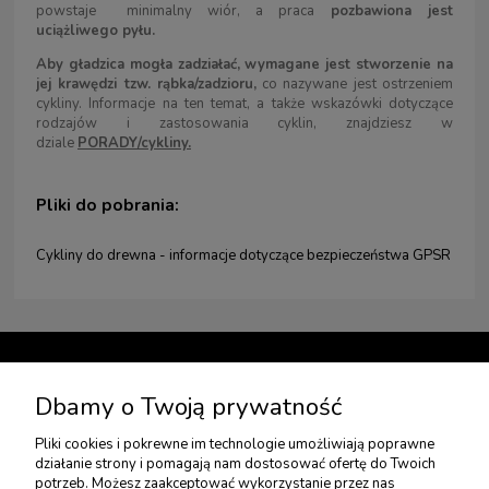
powstaje minimalny wiór, a praca
pozbawiona jest
uciążliwego pyłu.
Aby gładzica mogła zadziałać, wymagane jest stworzenie na
jej krawędzi tzw. rąbka/zadzioru,
co nazywane jest ostrzeniem
cykliny. Informacje na ten temat, a także wskazówki dotyczące
rodzajów i zastosowania cyklin, znajdziesz
w
dziale
PORADY/cykliny.
Pliki do pobrania:
Cykliny do drewna - informacje dotyczące bezpieczeństwa GPSR
TWOJE KONTO
Dbamy o Twoją prywatność
Pliki cookies i pokrewne im technologie umożliwiają poprawne
USŁUGI DODATKOWE
działanie strony i pomagają nam dostosować ofertę do Twoich
potrzeb. Możesz zaakceptować wykorzystanie przez nas