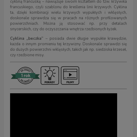
cykliną francuską – nawiązuje swoim kształtem do tzw. krzywika
francuskiego, czyli szablonu do kreślenia linii krzywych. Cyklina
ta, dzięki kombinacji wielu krzywych wypukłych i wklęsłych,
doskonale sprawdza się w pracach na różnych profilowanych
powierzchniach. Można ją stosować np. przy detalach
snycerskich, czy do oczyszczania wnętrza rzeźbionych łyżek.
Cyklina „beczka”
– posiada dwie długie wypukłe krawędzie,
każda o innym promieniu tej krzywizny. Doskonale sprawdzi się
do dużych powierzchni wklęsłych, takich jak np. siedziska krzeseł,
czy rzeźbione misy.