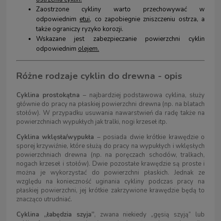
Zaostrzone cykliny warto przechowywać w
odpowiednim
etui
, co zapobiegnie zniszczeniu ostrza, a
także ograniczy ryzyko korozji.
Wskazane jest zabezpieczanie powierzchni cyklin
odpowiednim
olejem.
Różne rodzaje cyklin do drewna - opis
Cyklina prostokątna
– najbardziej podstawowa cyklina, służy
głównie do pracy na płaskiej powierzchni drewna (np. na blatach
stołów). W przypadku usuwania nawarstwień da radę także na
powierzchniach wypukłych jak tralki, nogi krzeseł itp.
Cyklina wklęsła/wypukła
– posiada dwie krótkie krawędzie o
sporej krzywiźnie, które służą do pracy na wypukłych i wklęsłych
powierzchniach drewna (np. na poręczach schodów, tralkach,
nogach krzeseł i stołów). Dwie pozostałe krawędzie są proste i
można je wykorzystać do powierzchni płaskich. Jednak ze
względu na konieczność uginania cykliny podczas pracy na
płaskiej powierzchni, jej krótkie zakrzywione krawędzie będą to
znacząco utrudniać.
Cyklina „łabędzia szyja”
, zwana niekiedy „gęsią szyją” lub