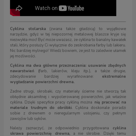
Cyklina stolarska
(zwana także gładzicą) to wyjątkowe
narzędzie, gdyż w tej niepozornej metalowej blaszce kryje się
niezwykła moc! Być może uważasz, że cyklina to banalny kawałek
stali, który posłuży Ci wyłącznie do zeskrobania farby lub lakieru.
Nic bardziej mylnego! Wiedz bowiem, że jest to zaledwie ułamek
jej możliwości.
Cyklina ma dwa główne przeznaczenia: usuwanie zbędnych
nawarstwień (
farb, lakierów, kleju itp.), a także drugie,
zdecydowanie bardziej wyrafinowane:
ekstremalne
wygładzanie powierzchni drewna.
Żadne strugi, skrobaki, czy materiały ścierne nie stworzą tak
obłędnie aksamitnej i wypolerowanej powierzchni, jak właśnie
cyklina. Dzięki specyfice pracy cykliną można
nią pracować na
materiale trudnym do obróbki
. Cyklina doskonale poradzi
sobie z drewnem o nieregularnym usłojeniu, czy pełnym
zawojów lub sęków.
Należy zaznaczyć, że odpowiednio przygotowana
cyklina
skrawa powierzchnię drewna,
a nie skrobie. Dzięki temu