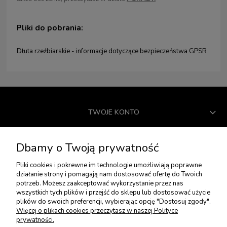
Pliki do pobrania:
Dłuta rzeźbiarskie - informacje dotyczące bezpieczeństwa GPSR
TWOJE KONTO
USŁUGI DODATKOWE
Dbamy o Twoją prywatność
Pliki cookies i pokrewne im technologie umożliwiają poprawne
działanie strony i pomagają nam dostosować ofertę do Twoich
PŁATNOŚCI I DOSTAWA
potrzeb. Możesz zaakceptować wykorzystanie przez nas
wszystkich tych plików i przejść do sklepu lub dostosować użycie
plików do swoich preferencji, wybierając opcję "Dostosuj zgody".
ZWROTY I REKLAMACJE
Więcej o plikach cookies przeczytasz w naszej Polityce
prywatności.