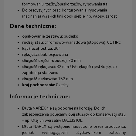
formowaniu rzeźby/płaskorzeźby, ryflowaniu tła
Do precyzyjnych prac: konturowania, rysowania
(nacinania) wąskich linii obok siebie, np. włosy, zarost
Dane techniczne:
opakowanie zestawu:
pudełko
rodzaj stali:
chromowo-wanadowa (stopowa), 61 HRc
kąt (faza) ostrza:
20°
rękojeści:
buk, bejcowana
długość części roboczej:
70 mm
długość rękojeści:
82 mm / tył rękojeści jest ścięty, co
zapobiega staczaniu
długość całkowita:
152 mm
kraj pochodzenia:
Czechy
Informacje techniczne:
Dłuta NAREX nie są odporne na korozję. Do ich
zabezpieczenia polecamy
olej służący do konserwacji stali
- np. Olej uniwersalny BALLISTOL
.
Dłuta NAREX są wstępnie naostrzone przez producenta,
jednak wymagającym użytkownikom zalecamy