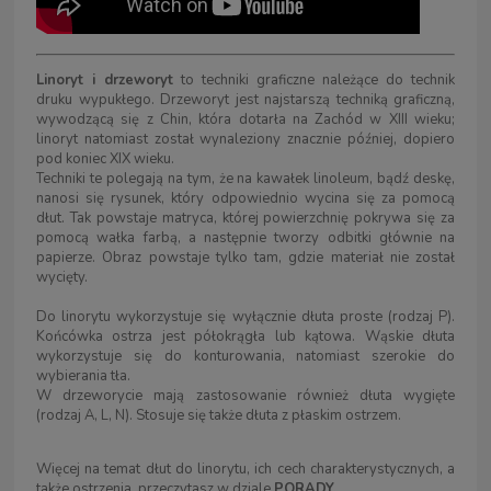
Linoryt i drzeworyt
to techniki graficzne należące do technik
druku wypukłego. Drzeworyt jest najstarszą techniką graficzną,
wywodzącą się z Chin, która dotarła na Zachód w XIII wieku;
linoryt natomiast został wynaleziony znacznie później, dopiero
pod koniec XIX wieku.
Techniki te polegają na tym, że na kawałek linoleum, bądź deskę,
nanosi się rysunek, który odpowiednio wycina się za pomocą
dłut. Tak powstaje matryca, której powierzchnię pokrywa się za
pomocą wałka farbą, a następnie tworzy odbitki głównie na
papierze. Obraz powstaje tylko tam, gdzie materiał nie został
wycięty.
Do linorytu wykorzystuje się wyłącznie dłuta proste (rodzaj P).
Końcówka ostrza jest półokrągła lub kątowa. Wąskie dłuta
wykorzystuje się do konturowania, natomiast szerokie do
wybierania tła.
W drzeworycie mają zastosowanie również dłuta wygięte
(rodzaj A, L, N). Stosuje się także dłuta z płaskim ostrzem.
Więcej na temat dłut do linorytu, ich cech charakterystycznych, a
także ostrzenia, przeczytasz w dziale
PORADY.