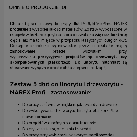
OPINIE O PRODUKCIE (0)
Dłuta z tej serii należą do grupy dłut Profi, które firma NAREX
produkuje z wysokiej jakości materiałów. Zostały wyposażone w
rękojeść w kształcie grzybka, która pozwala na
większą kontrolę
cięcia,
niż ma to miejsce w przypadku klasycznych długich dłut.
Dostępne szerokości są niewielkie, przez co dłuta te znajdą
zastosowanie przede wszystkim przy
wykonywaniu
precyzyjnych projektów
np.
drzeworytu czy
skomplikowanych płaskorzeźb. Do
linorytu
natomiast są
stosowane wyłącznie proste dłuta z tej serii (rodzaj P).
Zestaw 5 dłut do linorytu i drzeworytu -
NAREX Profi - zastosowanie:
Do pracy zarówno w miękkim, jak i twardym drewnie
Do wykonywania drzeworytu, linorytu, płaskorzeźb o
małym formacie
Do projektów o różnym stopniu trudności
Do czyszczenia tła, odcinania krawędzi
Do pracy przy wybieraniu większych partii materiału,