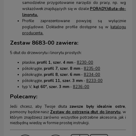
samodzielne przygotowanie narzędzi do pracy, np. wg
wskazówek znajdujących się w dziale
PORADY/dluta-do-
linorytu.
Profile zaprezentowane powyżej są wyłącznie
poglądowe. Dokładne profile dostępne są w
katalogu
producenta.
Zestaw 8683-00 zawiera:
5 dłut do drzeworytu i linorytu prostych:
płaskie,
profil 1, szer. 4 mm
-
8230-00
półokrągłe,
profil 7, szer. 8 mm
-
8235-00
półokrągłe,
profil 8, szer. 6 mm
-
8234-00
półokrągłe,
profil 11, szer. 3 mm
-
8233-00
typ V,
kąt 60°, szer. 3 mm
-
8236-00
Polecamy:
Jeśli chcesz, aby Twoje dłuta
zawsze były idealnie ostre
,
pomocny będzie nasz
Zestaw do ostrzenia dłut do linorytu
, w
którym znajdziesz zarówno wszystkie potrzebne akcesoria, jak i
niezbędną wiedzę w formie prostej instrukcji.