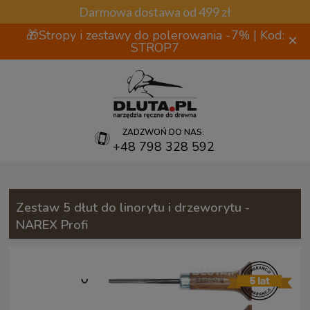
Darmowa dostawa od 499 zł
🎁Stropy i zestawy do polerowania -7% | Kod:
×
STROP7
ZADZWOŃ DO NAS:
+48 798 328 592
Zestaw 5 dłut do linorytu i drzeworytu -
NAREX Profi