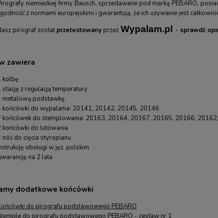
Pirografy niemieckiej firmy Bausch, sprzedawane pod marką PEBARO, posiadaj
godność z normami europejskimi i gwarantują, że ich używanie jest całkowici
Wypalam.pl
Nasz pirograf został
przetestowany
przez
- sprawdź opin
zędzia - edycja jubileuszowa -
Skrobak do renowacji mebli TAJIMA
w zawiera
 KIRSCHEN - 12 kieszeni
1 kolbę
09,00 zł
91,00 zł
120,00 zł
97,00 zł
 stację z regulacją temperatury
arna:
120,00 zł
Cena regularna:
97,00 zł
1 metalową podstawkę
ena:
109,00 zł
Najniższa cena:
91,00 zł
4 końcówki do wypalania: 20141, 20142, 20145, 20146
7 końcówek do stemplowania: 20163, 20164, 20167, 20165, 20166, 20162
RAZ
KUP TERAZ
2 końcówki do lutowania
 nóż do cięcia styropianu
nstrukcję obsługi w jęz. polskim
warancję na 2 lata
amy dodatkowe końcówki
Końcówki do pirografu podstawowego PEBARO
Stemple do pirografu podstawowego PEBARO - zestaw nr 1