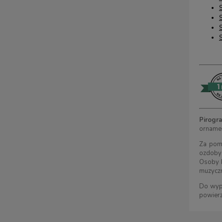
Pirogra
ornamen
Za pomo
ozdoby
Osoby b
muzycz
Do wypa
powierz