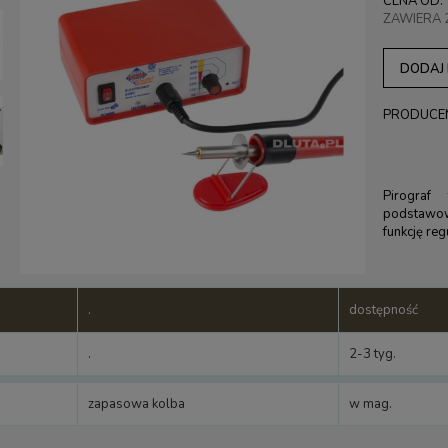
CENA OD:
ZAWIERA 
DODAJ
PRODUCE
Pirograf
podstawo
funkcję re
.
dostępność
.
2-3 tyg.
zapasowa kolba
w mag.