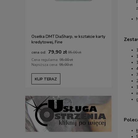
z
Osełka DMT DiaSharp, w kształcie karty
Etui na nar
Zesta
kredytowej, Fine
DLUTA.PL /
79,90 zł
1
95,00 zł
1
Cena regularna:
95,00 zł
Cena regul
Najniższa cena:
95,00 zł
Najniższa c
KUP TERAZ
KUP TE
1
i
g
Polec