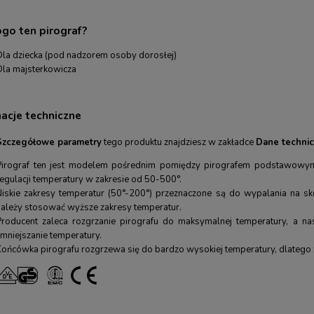
ogo ten pirograf?
Dla dziecka (pod nadzorem osoby dorosłej)
Dla majsterkowicza
macje techniczne
Szczegółowe parametry
tego produktu znajdziesz w zakładce
Dane technic
Pirograf ten jest modelem pośrednim pomiędzy pirografem podstawowy
regulacji temperatury w zakresie od 50-500°.
Niskie zakresy temperatur (50°-200°) przeznaczone są do wypalania na sk
należy stosować wyższe zakresy temperatur.
Producent zaleca rozgrzanie pirografu do maksymalnej temperatury, a nas
zmniejszanie temperatury.
Końcówka pirografu rozgrzewa się do bardzo wysokiej temperatury, dlateg