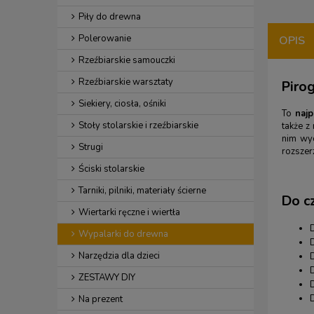
Piły do drewna
Polerowanie
OPIS
Rzeźbiarskie samouczki
Rzeźbiarskie warsztaty
Piro
Siekiery, ciosła, ośniki
To
naj
Stoły stolarskie i rzeźbiarskie
także z
nim wyc
Strugi
rozszer
Ściski stolarskie
Tarniki, pilniki, materiały ścierne
Do c
Wiertarki ręczne i wiertła
Wypalarki do drewna
Narzędzia dla dzieci
ZESTAWY DIY
D
Na prezent