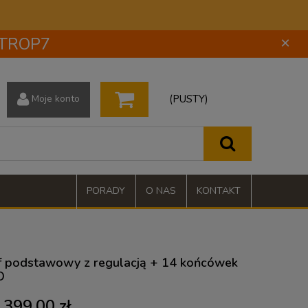
 STROP7
×
(PUSTY)
Moje konto
PORADY
O NAS
KONTAKT
f podstawowy z regulacją + 14 końcówek
O
399,00 zł