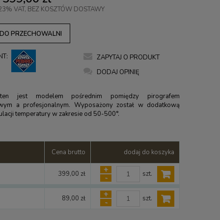
23% VAT, BEZ KOSZTÓW DOSTAWY
 DO PRZECHOWALNI
NT:
ZAPYTAJ O PRODUKT
DODAJ OPINIĘ
 ten jest modelem pośrednim pomiędzy pirografem
wym a profesjonalnym. Wyposażony został w dodatkową
gulacji temperatury w zakresie od 50-500°.
Cena brutto
dodaj do koszyka
+
szt.
399,00 zł
-
+
szt.
89,00 zł
-