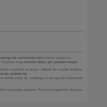
rzanego do czerwoności rylca
, którym wypala się
łów. Wypalać mogą
zarówno dzieci, jak i poważni artyści.
emu wizytówki na drzwi i zakładki do książek, biżuterię,
eczki, pudełka itp.
 dzieła sztuki, np. ozdabiając w ten sposób instrumenty
), bez wyraźnego usłojenia. Przed przystąpieniem do pracy,