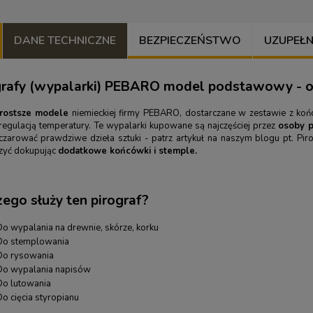
DANE TECHNICZNE
BEZPIECZEŃSTWO
UZUPEŁNIJ
grafy (wypalarki) PEBARO model podstawowy - op
prostsze modele
niemieckiej firmy PEBARO, dostarczane w zestawie z końc
 regulacją temperatury. Te wypalarki kupowane są najczęściej przez
osoby p
zarować prawdziwe dzieła sztuki - patrz artykuł na naszym blogu pt.
Pir
zyć dokupując
dodatkowe końcówki i stemple.
zego służy ten pirograf?
Do wypalania na drewnie, skórze, korku
Do stemplowania
Do rysowania
Do wypalania napisów
Do lutowania
o cięcia styropianu