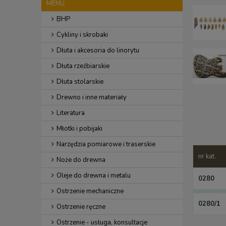
MENU
BHP
Cykliny i skrobaki
Dłuta i akcesoria do linorytu
Dłuta rzeźbiarskie
Dłuta stolarskie
Drewno i inne materiały
Literatura
Młotki i pobijaki
Narzędzia pomiarowe i traserskie
nr kat.
Noże do drewna
Oleje do drewna i metalu
0280
Ostrzenie mechaniczne
0280/1
Ostrzenie ręczne
Ostrzenie - usługa, konsultacje