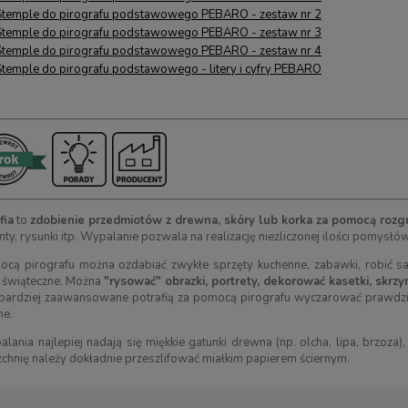
Stemple do pirografu podstawowego PEBARO - zestaw nr 2
Stemple do pirografu podstawowego PEBARO - zestaw nr 3
Stemple do pirografu podstawowego PEBARO - zestaw nr 4
Stemple do pirografu podstawowego - litery i cyfry PEBARO
fia
to
zdobienie przedmiotów z drewna, skóry lub korka za pomocą rozg
ty, rysunki itp. Wypalanie pozwala na realizację niezliczonej ilości pomys
cą pirografu można ozdabiać zwykłe sprzęty kuchenne, zabawki, robić sam
 świąteczne. Można
"rysować" obrazki, portrety, dekorować kasetki, skrzyn
ardziej zaawansowane potrafią za pomocą pirografu wyczarować prawdziwe
ne.
lania najlepiej nadają się miękkie gatunki drewna (np. olcha, lipa, brzoza
chnię należy dokładnie przeszlifować miałkim papierem ściernym.