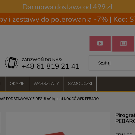
Darmowa dostawa od 499 zł
py i zestawy do polerowania -7% | Kod:
ZADZWOŃ DO NAS:
+48 61 819 21 41
I
OKAZJE
WARSZTATY
SAMOUCZKI
RAF PODSTAWOWY Z REGULACJĄ + 14 KOŃCÓWEK PEBARO
Pirogra
PEBAR