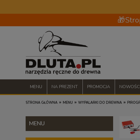
🎁Stro
MENU
NA PREZENT
PROMOCJA
NOWOŚC
»
»
»
STRONA GŁÓWNA
MENU
WYPALARKI DO DREWNA
PIROG
MENU