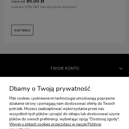
85,00 zł
Cena od:
zawiera 23% VAT, bez kosztów dostawy
KUP TERAZ
TWOJE KONTO
USŁUGI DODATKOWE
Dbamy o Twoją prywatność
Pliki cookies i pokrewne im technologie umożliwiają poprawne
działanie strony i pomagają nam dostosować ofertę do Twoich
PŁATNOŚCI I DOSTAWA
potrzeb. Możesz zaakceptować wykorzystanie przez nas
wszystkich tych plików i przejść do sklepu lub dostosować użycie
plików do swoich preferencji, wybierając opcję "Dostosuj zgody".
ZWROTY I REKLAMACJE
Więcej o plikach cookies przeczytasz w naszej Polityce