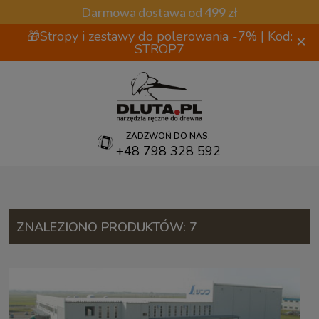
Darmowa dostawa od 499 zł
🎁Stropy i zestawy do polerowania -7% | Kod:
×
STROP7
ZADZWOŃ DO NAS:
+48 798 328 592
ZNALEZIONO PRODUKTÓW: 7