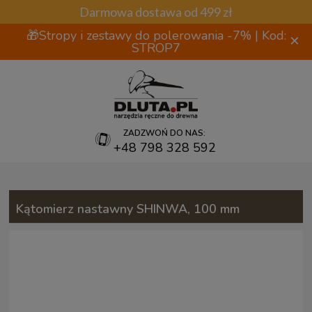
Darmowa dostawa od 499 zł
🎁Stropy i zestawy do polerowania -7% | Kod:
×
STROP7
ZADZWOŃ DO NAS:
+48 798 328 592
Kątomierz nastawny SHINWA, 100 mm