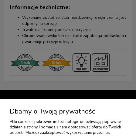
Informacje techniczne:
Wykonany został ze stali nierdzewnej, dzięki czemu jest
odporny na korozję.
Trwale naniesione podziałki metryczne.
Chromowane wykończenie, które zapobiega odblaskom i
gwarantuje precyzję odczytu.
TWOJE KONTO
Dbamy o Twoją prywatność
Pliki cookies i pokrewne im technologie umożliwiają poprawne
USŁUGI DODATKOWE
działanie strony i pomagają nam dostosować ofertę do Twoich
potrzeb. Możesz zaakceptować wykorzystanie przez nas