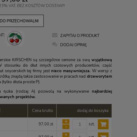
23% VAT, BEZ KOSZTÓW DOSTAWY
 DO PRZECHOWALNI
NT:
ZAPYTAJ O PRODUKT
DODAJ OPINIĘ
cerskie KIRSCHEN są szczególnie cenione za swą
wyjątkową
 stosunku do dłut innych czołowych producentów, część
ut snycerskich tej firmy jest
nieco
masywniejsza.
W wersji z
 krótką znajdą także zastosowanie w pracach nad
drzeworytem
m
(tylko dłuta proste P).
pu łyżka (rodzaj A) pozwolą na wykonywanie
najbardziej
wanych projektów.
ć
Cena brutto
dodaj do koszyka
+
szt.
97,00 zł
-
+