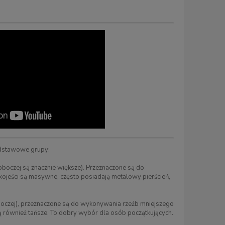
podstawowe grupy:
roboczej są znacznie większe). Przeznaczone są do
kojeści są masywne, często posiadają metalowy pierścień,
roboczej), przeznaczone są do wykonywania rzeźb mniejszego
 również tańsze. To dobry wybór dla osób początkujących.