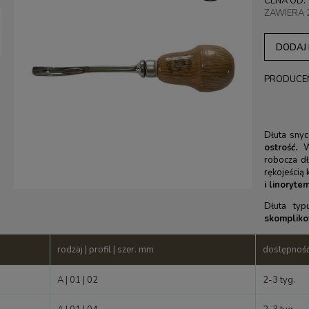
CENA OD:
ZAWIERA 
DODAJ
PRODUCE
Dłuta sny
ostrość.
W
robocza dł
rękojeścią
i linoryte
Dłuta ty
skompliko
rodzaj | profil | szer. mm
dostępnoś
A | 01 | 02
2-3 tyg.