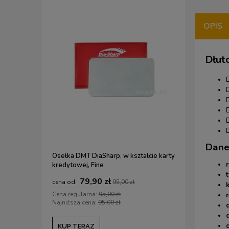
OPIS
Dłut
Dane
Osełka DMT DiaSharp, w kształcie karty
Olej BALLI
r
kredytowej, Fine
uniwersal
t
79,90 zł
1
95,00 zł
k
Cena regularna:
95,00 zł
Cena regul
r
Najniższa cena:
95,00 zł
Najniższa c
KUP TERAZ
KUP TE