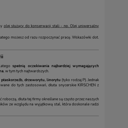
my
olej służący do konserwacji stali - np. Olej uniwersalny
latego możesz od razu rozpoczynać pracę. Wskazówki dot.
ii
dlatego
spełnią oczekiwania najbardziej wymagających
na
, w tym tych najtwardszych.
łaskorzeźb, drzeworytu, linorytu
(tyko rodzaj P). Jednak
kowane do tych zastosowań, dłuta snycerskie KIRSCHEN z
roboczą, dłuta tej firmy określane są często przez naszych
ików ze względu na wyjątkową stal, która doskonale radzi