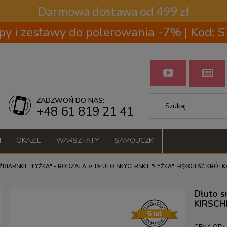
Darmowa dostawa od 499 zł
py i zestawy do polerowania -7% | Kod:
ZADZWOŃ DO NAS:
+48 61 819 21 41
I
OKAZJE
WARSZTATY
SAMOUCZKI
»
BIARSKIE "ŁYŻKA" - RODZAJ A
DŁUTO SNYCERSKIE "ŁYŻKA", RĘKOJEŚĆ KRÓTK
Dłuto sn
KIRSCH