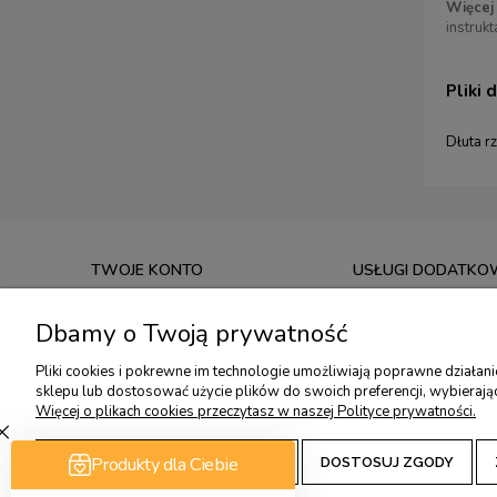
Więcej 
instruk
Pliki 
Dłuta r
TWOJE KONTO
USŁUGI DODATKO
TWOJE ZAMÓWIENIA
USŁUGA OSTRZENIA
Dbamy o Twoją prywatność
USTAWIENIA KONTA
KONSULTACJE OSTRZ
Pliki cookies i pokrewne im technologie umożliwiają poprawne działan
PRZECHOWALNIA
KONSULTACJE OSTRZ
sklepu lub dostosować użycie plików do swoich preferencji, wybierają
WARSZTATY RZEŹBIA
Więcej o plikach cookies przeczytasz w naszej Polityce prywatności.
ZAAKCEPTUJ TYLKO NIEZBĘDNE
DOSTOSUJ ZGODY