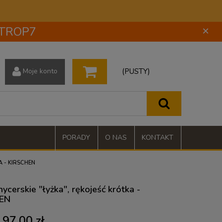
 STROP7
×
(PUSTY)
Moje konto
PORADY
O NAS
KONTAKT
A - KIRSCHEN
ycerskie "łyżka", rękojeść krótka -
EN
97,00 zł