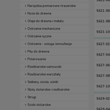
5621-04
Narzędzia pomiarowe i traserskie
5621-06
Noże do drewna
Oleje do drewna i metalu
5621-08
Ostrzenie mechaniczne
5621-10
Ostrzenie ręczne
Ostrzenie - usługa, konsultacje
5627-02
Piły do drewna
5627-04
Polerowanie
5627-06
Rzeźbiarskie samouczki
Rzeźbiarskie warsztaty
5627-08
Siekiery, ciosła, ośniki
5627-10
Stoły stolarskie i rzeźbiarskie
Strugi
5629-02
Ściski stolarskie
5629-04