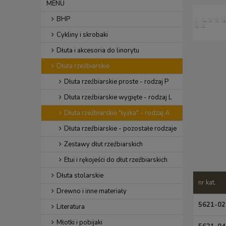
MENU
BHP
Cykliny i skrobaki
Dłuta i akcesoria do linorytu
Dłuta rzeźbiarskie
Dłuta rzeźbiarskie proste - rodzaj P
Dłuta rzeźbiarskie wygięte - rodzaj L
Dłuta rzeźbiarskie "łyżka" - rodzaj A
Dłuta rzeźbiarskie - pozostałe rodzaje
Zestawy dłut rzeźbiarskich
Etui i rękojeści do dłut rzeźbiarskich
Dłuta stolarskie
nr kat.
Drewno i inne materiały
5621-02
Literatura
Młotki i pobijaki