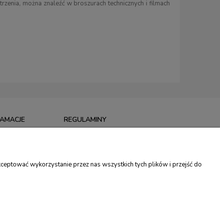
trzenia, można znaleźć w broszurach technicznych i filmach
LAMACJE
REGULAMINY
I
REGULAMIN SKLEPU
MACJE
POLITYKA PRYWATNOŚCI
ceptować wykorzystanie przez nas wszystkich tych plików i przejść do
TU
PROGRAM LOJALNOŚCIOWY