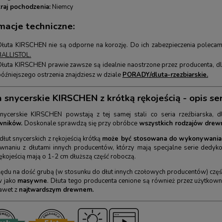
kraj pochodzenia:
Niemcy
macje techniczne:
Dłuta KIRSCHEN nie są odporne na korozję. Do ich zabezpieczenia poleca
BALLISTOL
.
Dłuta KIRSCHEN prawie zawsze są idealnie naostrzone przez producenta, d
późniejszego ostrzenia znajdziesz w dziale
PORADY/dluta-rzezbiarskie.
 snycerskie KIRSCHEN z krótką rękojeścią - opis ser
nycerskie KIRSCHEN powstają z tej samej stali co seria rzeźbiarska, 
wników.
Doskonale sprawdzą się przy obróbce
wszystkich rodzajów drew
dłut snycerskich z rękojeścią krótką
może być stosowana do wykonywania p
naniu z dłutami innych producentów, którzy mają specjalne serie dedy
rękojeścią mają o 1-2 cm dłuższą część roboczą.
ędu na dość grubą (w stosunku do dłut innych czołowych producentów) część 
w jako
masywne
. Dłuta tego producenta cenione są również przez użytkown
awet z
najtwardszym drewnem.