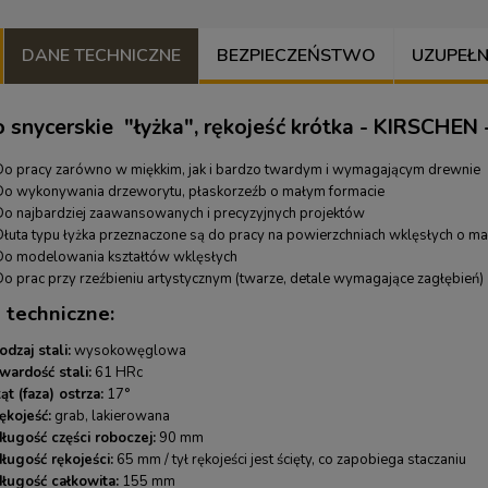
DANE TECHNICZNE
BEZPIECZEŃSTWO
UZUPEŁNIJ
o snycerskie "łyżka", rękojeść krótka - KIRSCHEN
Do pracy zarówno w miękkim, jak i bardzo twardym i wymagającym drewnie
Do wykonywania drzeworytu, płaskorzeźb o małym formacie
Do najbardziej zaawansowanych i precyzyjnych projektów
Dłuta typu łyżka przeznaczone są do pracy na powierzchniach wklęsłych o mał
Do modelowania kształtów wklęsłych
Do prac przy rzeźbieniu artystycznym (twarze, detale wymagające zagłębień)
 techniczne:
STOL 50 ml - płyn
Strug o niskim kącie mały VERITAS
odzaj stali:
wysokowęglowa
ny
wardość stali:
61 HRc
8,90 zł
1 499,00 zł
21,00 zł
1 571,00 zł
ąt (faza) ostrza:
17°
arna:
21,00 zł
Cena regularna:
1 571,00 zł
ękojeść:
grab, lakierowana
ena:
21,00 zł
Najniższa cena:
1 571,00 zł
długość części roboczej:
90 mm
długość rękojeści:
65 mm / tył rękojeści jest ścięty, co zapobiega staczaniu
długość całkowita:
155 mm
RAZ
KUP TERAZ