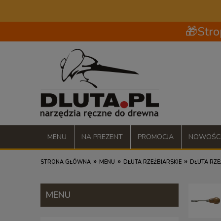
🎁Stro
MENU
NA PREZENT
PROMOCJA
NOWOŚC
»
»
»
STRONA GŁÓWNA
MENU
DŁUTA RZEŹBIARSKIE
DŁUTA RZEŹ
MENU