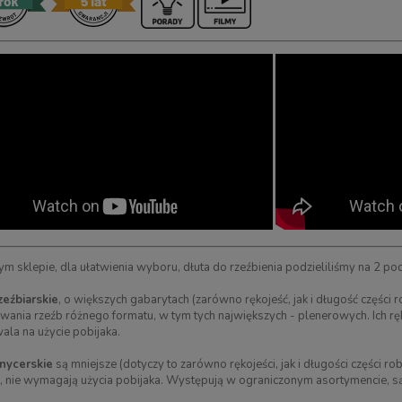
m sklepie, dla ułatwienia wyboru, dłuta do rzeźbienia podzieliliśmy na 2 
zeźbiarskie
, o większych gabarytach (zarówno rękojeść, jak i długość części 
ania rzeźb różnego formatu, w tym tych największych - plenerowych. Ich rę
ala na użycie pobijaka.
nycerskie
są mniejsze (dotyczy to zarówno rękojeści, jak i długości części 
, nie wymagają użycia pobijaka. Występują w ograniczonym asortymencie, są