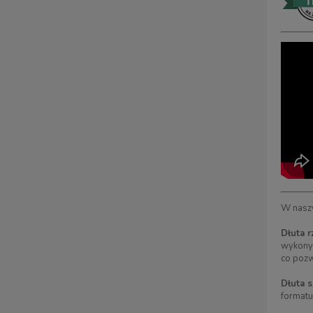
W naszy
Dłuta r
wykonyw
co pozw
Dłuta s
formatu