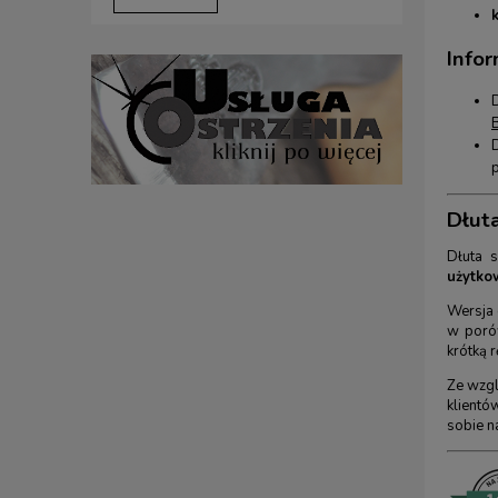
Infor
Dłuta
Dłuta s
użytko
Wersja 
w porów
krótką 
Ze wzgl
klientó
sobie n