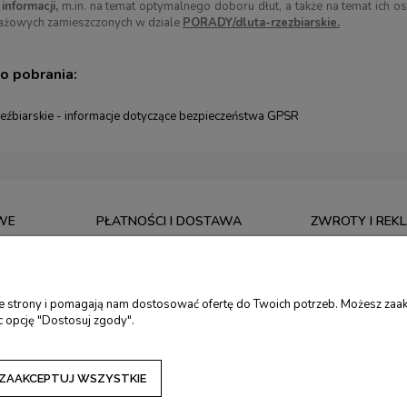
informacji,
m.in. na temat optymalnego doboru dłut, a także na temat ich os
tażowych zamieszczonych w dziale
PORADY/dluta-rzezbiarskie.
do pobrania:
zeźbiarskie - informacje dotyczące bezpieczeństwa GPSR
WE
PŁATNOŚCI I DOSTAWA
ZWROTY I REK
CZAS REALIZACJI ZAMÓWIENIA
5 LAT GWARANCJ
. RĘCZNE
KOSZTY I SPOSOBY DOSTAWY
ZWROTY I REKLA
ie strony i pomagają nam dostosować ofertę do Twoich potrzeb. Możesz zaak
. TORMEK
FORMY PŁATNOŚCI
DOKONAJ ZWRO
c opcję "Dostosuj zgody".
RSKIE
ZAKUPY NA RATY
KALKULATOR RAT
DOTACJE NA ZAKUP NARZĘDZI
ZAAKCEPTUJ WSZYSTKIE