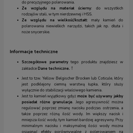
do precyzyjnego polerowania.
Ze względu na materiał ścierny
: do wszystkich
rodzajów stali, w tym nierdzewnej i HSS.
Ze względu na
wielkość/kształt
: mały kamień do
polerowania niewielkich narzędzi, takich jak np. dłuta i
noże snycerskie.
Informacje techniczne
Szczegółowe parametry
tego produktu znajdziesz w
↑
zakładce
Dane techniczne.
Jest to tzw.
Yellow Belgischer Brocken lub Coticule, który
jest podklejony ciemną warstwą łupka, który służy
wyłącznie do stabilizacji właściwego kamienia.
Jest to kamień wyjątkowy gdyż
może być używany jakby
posiadał różne granulacje
. Jego agresywność można
regulować poprzez zmianę nacisku podczas ostrzenia, a
także poprzez różną ilość wody. Im większy nacisk i
mniejsza ilość wody, tym kamień bardziej agresywny. Przy
minimalnym nacisku i maksymalnej ilości wody można
osiągnąć efekty porównywalne z polerowaniem na