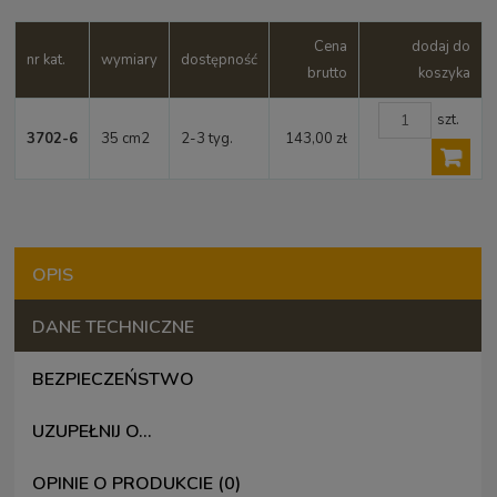
Cena
dodaj do
nr kat.
wymiary
dostępność
brutto
koszyka
szt.
3702-6
35 cm2
2-3 tyg.
143,00 zł
OPIS
DANE TECHNICZNE
BEZPIECZEŃSTWO
UZUPEŁNIJ O...
OPINIE O PRODUKCIE (0)