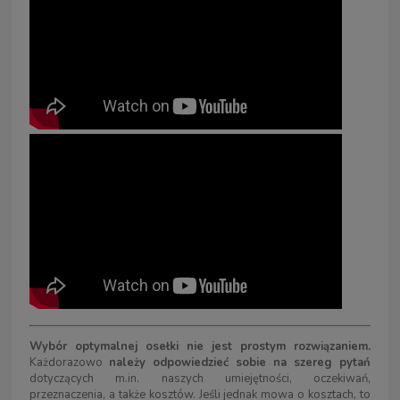
Wybór optymalnej osełki nie jest prostym rozwiązaniem.
Każdorazowo
należy odpowiedzieć sobie na szereg pytań
dotyczących m.in. naszych umiejętności, oczekiwań,
przeznaczenia, a także kosztów. Jeśli jednak mowa o kosztach, to