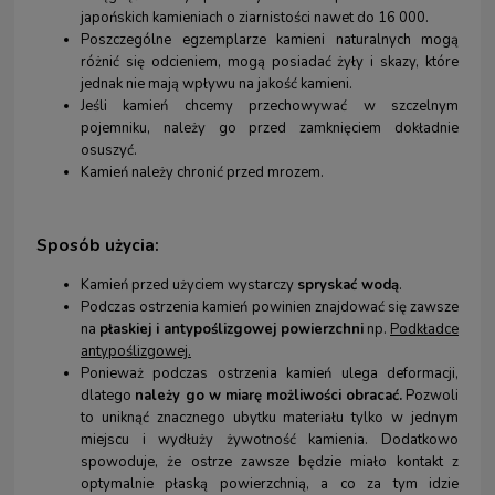
japońskich kamieniach o ziarnistości nawet do 16 000.
Poszczególne egzemplarze kamieni naturalnych mogą
różnić się odcieniem, mogą posiadać żyły i skazy, które
jednak nie mają wpływu na jakość kamieni.
Jeśli kamień chcemy przechowywać w szczelnym
pojemniku, należy go przed zamknięciem dokładnie
osuszyć.
Kamień należy chronić przed mrozem.
Sposób użycia:
Kamień przed użyciem wystarczy
spryskać wodą
.
Podczas ostrzenia kamień powinien znajdować się zawsze
na
płaskiej i antypoślizgowej powierzchni
np.
Podkładce
antypoślizgowej
.
Ponieważ podczas ostrzenia kamień ulega deformacji,
dlatego
należy go w miarę możliwości
obracać.
Pozwoli
to uniknąć znacznego ubytku materiału tylko w jednym
miejscu i wydłuży żywotność kamienia. Dodatkowo
spowoduje, że ostrze zawsze będzie miało kontakt z
optymalnie płaską powierzchnią, a co za tym idzie