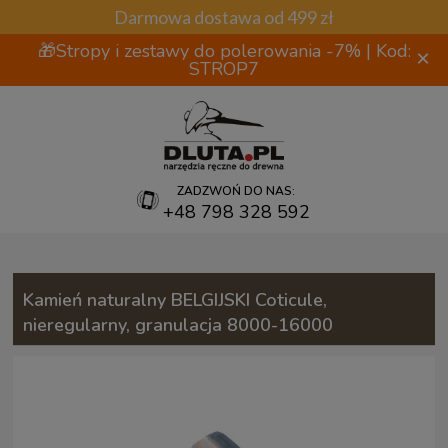
Darmowa dostawa od 499 zł
🎁Stropy i zestawy do polerowania -7% | Kod:
×
STROP7
ZADZWOŃ DO NAS:
+48 798 328 592
Kamień naturalny BELGIJSKI Coticule,
nieregularny, granulacja 8000-16000