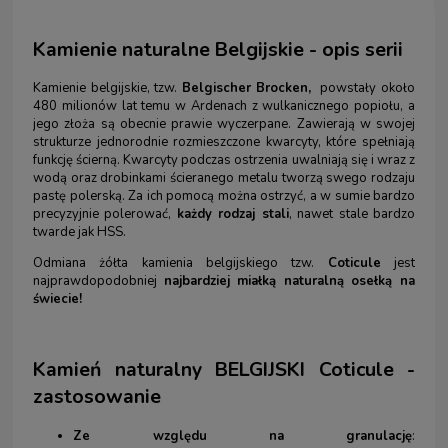
Kamienie naturalne Belgijskie - opis serii
Kamienie belgijskie, tzw.
Belgischer Brocken,
powstały około
480 milionów lat temu w Ardenach z wulkanicznego popiołu, a
jego złoża są obecnie prawie wyczerpane. Zawierają w swojej
strukturze jednorodnie rozmieszczone kwarcyty, które spełniają
funkcję ścierną. Kwarcyty podczas ostrzenia uwalniają się i wraz z
wodą oraz drobinkami ścieranego metalu tworzą swego rodzaju
pastę polerską. Za ich pomocą można ostrzyć, a w sumie bardzo
precyzyjnie polerować,
każdy rodzaj stali
, nawet stale bardzo
twarde jak HSS.
Odmiana żółta kamienia belgijskiego tzw.
Coticule
jest
najprawdopodobniej
najbardziej miałką naturalną osełką na
świecie!
Kamień naturalny BELGIJSKI Coticule -
zastosowanie
Ze względu na
granulację
: