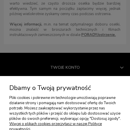
warto wiedzieć, że często droższa osełka będzie bardziej
efektywna. Tym samym na początku zapłacimy więcej, jednak
później wielokrotnie zyskamy cenny czas podczas ostrzenia.
Więcej informacji,
m.in. na temat optymalnego doboru osełki,
można znaleźć w broszurach technicznych i filmach
instruktażowych zamieszczonych w dziale
PORADY/ostrzenie.
TWOJE KONTO
USŁUGI DODATKOWE
Dbamy o Twoją prywatność
Pliki cookies i pokrewne im technologie umożliwiają poprawne
działanie strony i pomagają nam dostosować ofertę do Twoich
PŁATNOŚCI I DOSTAWA
potrzeb. Możesz zaakceptować wykorzystanie przez nas
wszystkich tych plików i przejść do sklepu lub dostosować użycie
plików do swoich preferencji, wybierając opcję "Dostosuj zgody".
ZWROTY I REKLAMACJE
Więcej o plikach cookies przeczytasz w naszej Polityce
prywatności.