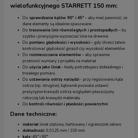
wielofunkcyjnego STARRETT 150 mm:
Do
sprawdzania kątów 90° i 45°
– aby mieć pewność, że
dane elementy są idealnie spasowane
Do
trasowania linii równoległych i prostopadłych
– by
szybko i precyzyjnie wyznaczać linie na drewnie
Do
pomiaru głębokości i wysokości
– gdy chcesz łatwo
kontrolować głębokość gniazd czy wysokość elementów
Do
rozmieszczania elementów
– aby sprawnie
przenosić wymiary z projektu na materiał
Do
użycia jako liniał
– kiedy potrzebujesz dokładnego i
trwałego pomiaru
Do
ustawiania ostrzy narzędzi
- przy regulowaniu kąta
ostrza (np. strugów), kątownik pozwala ustawić
precyzyjnie krawędź ostrza względem płaszczyzny
roboczej lub krawędzi materiału
Do
kontroli równości i płaskości powierzchni
Dane techniczne:
materiał:
liniał stalowy, hartowany / ogranicznik żeliwo
dokładność:
0,0125 mm / 100 mm
kąty:
45° i 90°