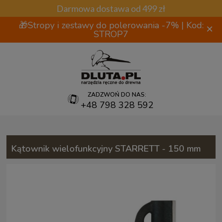
Darmowa dostawa od 499 zł
🎁Stropy i zestawy do polerowania -7% | Kod:
×
STROP7
ZADZWOŃ DO NAS:
+48 798 328 592
Kątownik wielofunkcyjny STARRETT - 150 mm