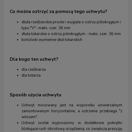
Co można ostrzyć za pomocą tego uchwytu?
dłuta rzeźbiarskie proste i wygięte o ostrzu półokrągłym i
typu "V"- maks. szer. 36 mm
dłuta tokarskie o ostrzu półokrągłym - maks. szer. 36 mm
końcówki wymienne dłut tokarskich
Dla kogo ten uchwyt?
dla rzeźbiarza
dla tokarza
Sposób użycia uchwytu
Uchwyt mocowany jest na wsporniku uniwersalnym
zamontowanym horyzontalnie, a ostrzenie przebiega "z
włosem".
Uchwyt został wyposażony w dodatkowe pokrętło
blokujące ruch obrotowy urządzenia, co zwiększa precyzję