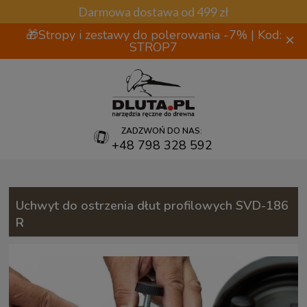
Darmowa dostawa od 499 zł
🎁Stropy i zestawy do polerowania -7% | Kod:
×
STROP7
ZADZWOŃ DO NAS:
+48 798 328 592
Uchwyt do ostrzenia dłut profilowych SVD-186
R