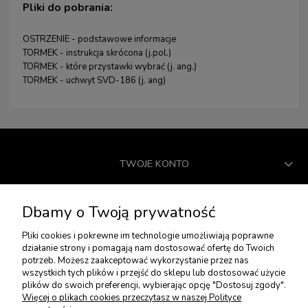
Pliki do pobrania:
OSTRZENIE - podstawowe informacje
TORMEK - instrukcja skrócona (j.pol.)
TORMEK - które przystawki wybrać (j. ang.)
TORMEK - uchwyt SVD-186 (j. ang)
TWOJE KONTO
USŁUGI DODATKOWE
Dbamy o Twoją prywatność
Pliki cookies i pokrewne im technologie umożliwiają poprawne
PŁATNOŚCI I DOSTAWA
działanie strony i pomagają nam dostosować ofertę do Twoich
potrzeb. Możesz zaakceptować wykorzystanie przez nas
wszystkich tych plików i przejść do sklepu lub dostosować użycie
plików do swoich preferencji, wybierając opcję "Dostosuj zgody".
ZWROTY I REKLAMACJE
Więcej o plikach cookies przeczytasz w naszej Polityce