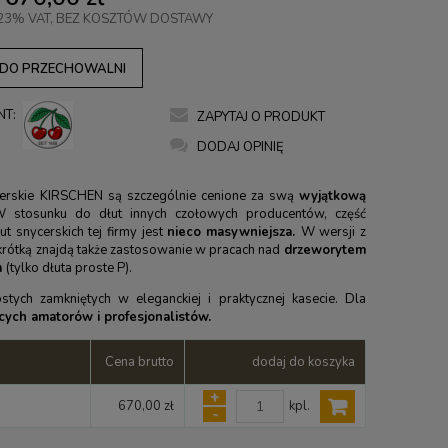
23% VAT, BEZ KOSZTÓW DOSTAWY
 DO PRZECHOWALNI
NT:
ZAPYTAJ O PRODUKT
DODAJ OPINIĘ
cerskie KIRSCHEN są szczególnie cenione za swą
wyjątkową
 stosunku do dłut innych czołowych producentów, część
ut snycerskich tej firmy jest
nieco
masywniejsza.
W wersji z
 krótką znajdą także zastosowanie w pracach nad
drzeworytem
m
(tylko dłuta proste P).
stych zamkniętych w eleganckiej i praktycznej kasecie. Dla
ych amatorów i profesjonalistów.
Cena brutto
dodaj do koszyka
+
kpl.
670,00 zł
-