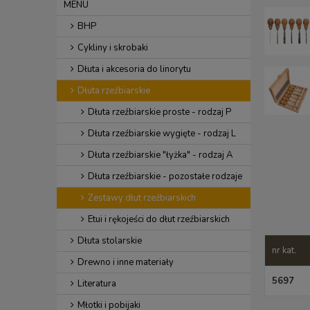
MENU
BHP
Cykliny i skrobaki
Dłuta i akcesoria do linorytu
Dłuta rzeźbiarskie
Dłuta rzeźbiarskie proste - rodzaj P
Dłuta rzeźbiarskie wygięte - rodzaj L
Dłuta rzeźbiarskie "łyżka" - rodzaj A
Dłuta rzeźbiarskie - pozostałe rodzaje
Zestawy dłut rzeźbiarskich
Etui i rękojeści do dłut rzeźbiarskich
Dłuta stolarskie
nr kat.
Drewno i inne materiały
5697
Literatura
Młotki i pobijaki