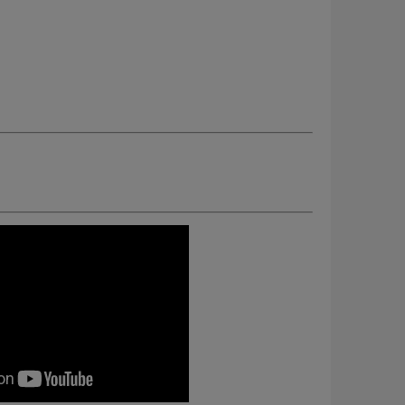
Etui na narzędzia - edycja jubileuszowa -
Skrobak do renowac
DLUTA.PL / KIRSCHEN - 12 kieszeni
109,00 zł
91,00 zł
120,00 zł
Cena regularna:
120,00 zł
Cena regularna:
97,00
Najniższa cena:
109,00 zł
Najniższa cena:
91,00
KUP TERAZ
KUP TERAZ