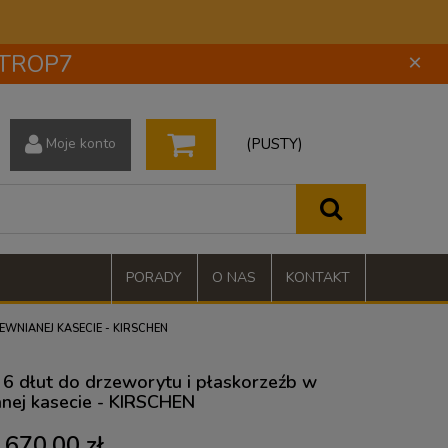
 STROP7
×
(PUSTY)
Moje konto
PORADY
O NAS
KONTAKT
WNIANEJ KASECIE - KIRSCHEN
6 dłut do drzeworytu i płaskorzeźb w
nej kasecie - KIRSCHEN
670,00 zł