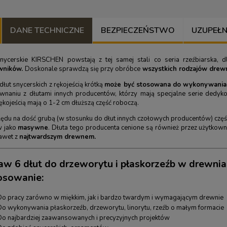
DANE TECHNICZNE
BEZPIECZEŃSTWO
UZUPEŁNIJ
nycerskie KIRSCHEN powstają z tej samej stali co seria rzeźbiarska, 
wników.
Doskonale sprawdzą się przy obróbce
wszystkich rodzajów drew
dłut snycerskich z rękojeścią krótką
może być stosowana do wykonywania p
naniu z dłutami innych producentów, którzy mają specjalne serie dedy
rękojeścią mają o 1-2 cm dłuższą część roboczą.
ędu na dość grubą (w stosunku do dłut innych czołowych producentów) część 
w jako
masywne
. Dłuta tego producenta cenione są również przez użytkown
awet z
najtwardszym drewnem.
aw 6 dłut do drzeworytu i płaskorzeźb w drewnia
osowanie:
Do pracy zarówno w miękkim, jak i bardzo twardym i wymagającym drewnie
Do wykonywania płaskorzeźb, drzeworytu, linorytu, rzeźb o małym formacie
Do najbardziej zaawansowanych i precyzyjnych projektów