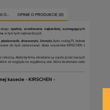
 O...
OPINIE O PRODUKCIE (0)
dlatego
spełnią oczekiwania najbardziej wymagających
na
, w tym tych najtwardszych.
łaskorzeźb, drzeworytu, linorytu
(tyko rodzaj P). Jednak
kowane do tych zastosowań, dłuta snycerskie KIRSCHEN z
roboczą, dłuta tej firmy określane są często przez naszych
ików ze względu na wyjątkową stal, która doskonale radzi
nej kasecie - KIRSCHEN -