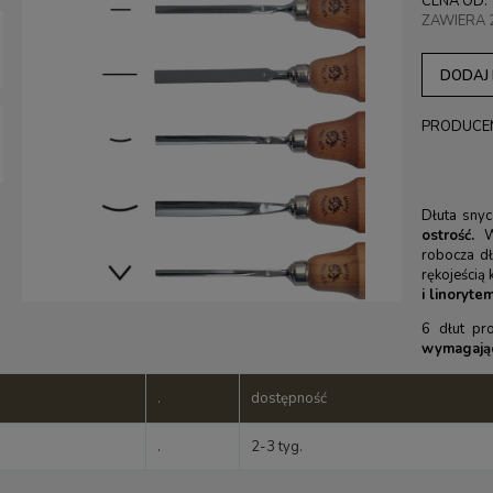
CENA OD:
ZAWIERA 
DODAJ
PRODUCE
Dłuta sny
ostrość.
W
robocza dł
rękojeścią
i linoryte
6 dłut pro
wymagając
.
dostępność
.
2-3 tyg.