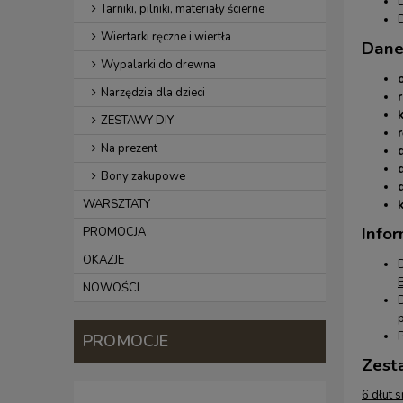
Tarniki, pilniki, materiały ścierne
Wiertarki ręczne i wiertła
Dane
Wypalarki do drewna
Narzędzia dla dzieci
r
k
ZESTAWY DIY
r
Na prezent
Bony zakupowe
WARSZTATY
Infor
PROMOCJA
OKAZJE
NOWOŚCI
PROMOCJE
Zest
6 dłut 