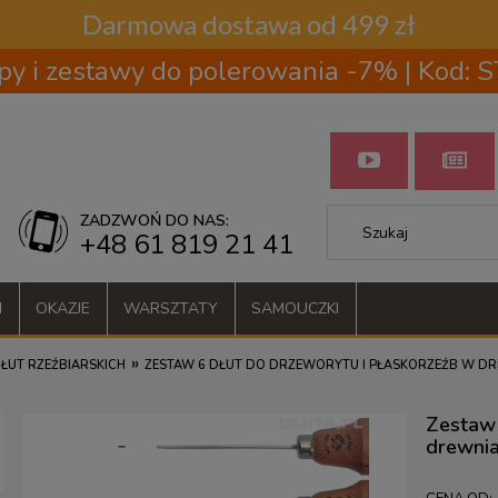
Darmowa dostawa od 499 zł
py i zestawy do polerowania -7% | Kod:
ZADZWOŃ DO NAS:
+48 61 819 21 41
I
OKAZJE
WARSZTATY
SAMOUCZKI
»
ŁUT RZEŹBIARSKICH
ZESTAW 6 DŁUT DO DRZEWORYTU I PŁASKORZEŹB W DRE
Zestaw 
drewnia