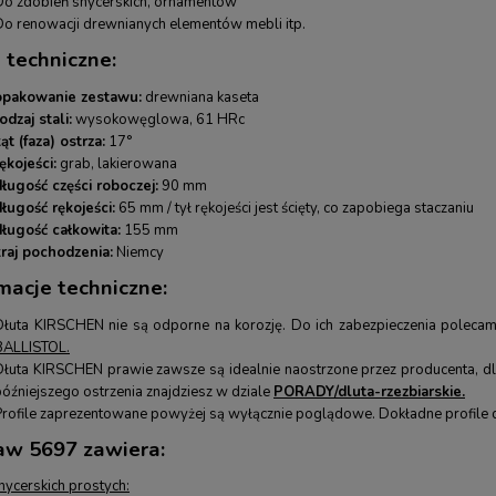
Do zdobień snycerskich, ornamentów
Do renowacji drewnianych elementów mebli itp.
 techniczne:
opakowanie zestawu:
drewniana kaseta
odzaj stali:
wysokowęglowa, 61 HRc
ąt (faza) ostrza:
17°
ękojeści:
grab, lakierowana
długość części roboczej:
90 mm
długość rękojeści:
65 mm / tył rękojeści jest ścięty, co zapobiega staczaniu
długość całkowita:
155 mm
kraj pochodzenia:
Niemcy
macje techniczne:
Dłuta KIRSCHEN nie są odporne na korozję. Do ich zabezpieczenia poleca
BALLISTOL
.
Dłuta KIRSCHEN prawie zawsze są idealnie naostrzone przez producenta, d
późniejszego ostrzenia znajdziesz w dziale
PORADY/dluta-rzezbiarskie.
Profile zaprezentowane powyżej są wyłącznie poglądowe. Dokładne profile
aw 5697 zawiera:
snycerskich prostych: