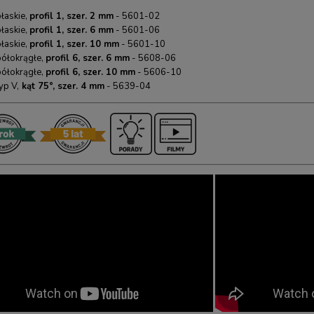
łaskie,
profil 1, szer. 2 mm
- 5601-02
łaskie,
profil 1, szer. 6 mm
- 5601-06
łaskie,
profil 1, szer. 10 mm
- 5601-10
półokrągłe,
profil 6, szer. 6 mm
- 5608-06
półokrągłe,
profil 6, szer. 10 mm
- 5606-10
yp V,
kąt 75°, szer. 4 mm
- 5639-04
 do renowacji drewnianych
Cyklina uniwersalna wąska NAREX 0,7
hennych
mm
4,00 zł
17,90 zł
50,00 zł
20,00 zł
arna:
50,00 zł
Cena regularna:
20,00 zł
ena:
50,00 zł
Najniższa cena:
20,00 zł
RAZ
KUP TERAZ