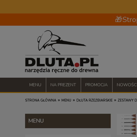
🎁Stro
MENU
NA PREZENT
PROMOCJA
NOWOŚC
»
»
»
STRONA GŁÓWNA
MENU
DŁUTA RZEŹBIARSKIE
ZESTAWY D
MENU