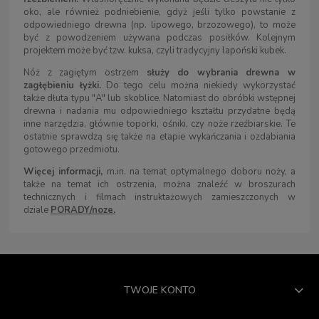
oko, ale również podniebienie, gdyż jeśli tylko powstanie z
odpowiedniego drewna (np. lipowego, brzozowego), to może
być z powodzeniem używana podczas posiłków. Kolejnym
projektem może być tzw. kuksa, czyli tradycyjny lapoński kubek.
Nóż z zagiętym ostrzem
służy do wybrania drewna w
zagłębieniu łyżki.
Do tego celu można niekiedy wykorzystać
także dłuta typu "A" lub skoblice. Natomiast do obróbki wstępnej
drewna i nadania mu odpowiedniego kształtu przydatne będą
inne narzędzia, głównie toporki, ośniki, czy noże rzeźbiarskie. Te
ostatnie sprawdzą się także na etapie wykańczania i ozdabiania
gotowego przedmiotu.
Więcej informacji,
m.in. na temat optymalnego doboru noży, a
także na temat ich ostrzenia, można znaleźć w broszurach
technicznych i filmach instruktażowych zamieszczonych w
dziale
PORADY/noze.
TWOJE KONTO