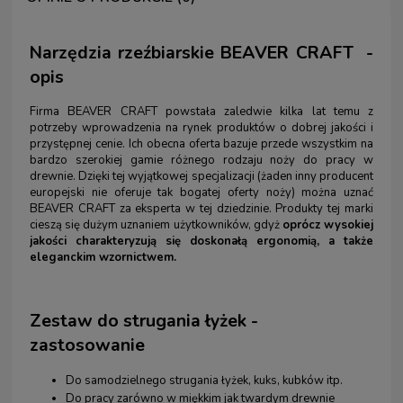
Narzędzia rzeźbiarskie BEAVER CRAFT -
opis
Firma BEAVER CRAFT powstała zaledwie kilka lat temu z
potrzeby wprowadzenia na rynek produktów o dobrej jakości i
przystępnej cenie. Ich obecna oferta bazuje przede wszystkim na
bardzo szerokiej gamie różnego rodzaju noży do pracy w
drewnie. Dzięki tej wyjątkowej specjalizacji (żaden inny producent
europejski nie oferuje tak bogatej oferty noży) można uznać
BEAVER CRAFT za eksperta w tej dziedzinie. Produkty tej marki
cieszą się dużym uznaniem użytkowników, gdyż
oprócz wysokiej
jakości charakteryzują się doskonałą ergonomią, a także
eleganckim wzornictwem.
Zestaw do strugania łyżek -
zastosowanie
Do samodzielnego strugania łyżek, kuks, kubków itp.
Do pracy zarówno w miękkim jak twardym drewnie