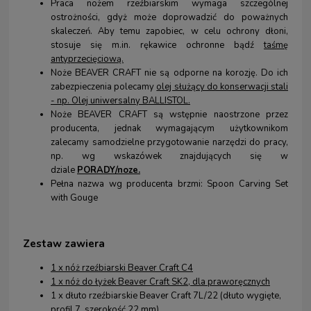
Praca nożem rzeźbiarskim wymaga szczególnej
ostrożności, gdyż może doprowadzić do poważnych
skaleczeń. Aby temu zapobiec, w celu ochrony dłoni,
stosuje się m.in. rękawice ochronne bądź
taśmę
antyprzecięciową.
Noże BEAVER CRAFT nie są odporne na korozję. Do ich
zabezpieczenia polecamy
olej służący do konserwacji stali
- np. Olej uniwersalny BALLISTOL
.
Noże BEAVER CRAFT są wstępnie naostrzone przez
producenta, jednak wymagającym użytkownikom
zalecamy samodzielne przygotowanie narzędzi do pracy,
np. wg wskazówek znajdujących się w
dziale
PORADY/noze.
Pełna nazwa wg producenta brzmi: Spoon Carving Set
with Gouge
Zestaw zawiera
1 x nóż rzeźbiarski Beaver Craft C4
1 x nóż do łyżek Beaver Craft SK2, dla praworęcznych
1 x dłuto rzeźbiarskie Beaver Craft 7L/22 (dłuto wygięte,
profil 7, szerokość 22 mm)