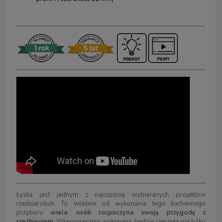
Łyżka jest jednym z najczęściej wybieranych projektów
rzeźbiarskich. To właśnie od wykonania tego kuchennego
przyboru
wiele osób rozpoczyna swoją przygodę z
rzeźbieniem.
Własnoręcznie wykonana będzie cieszyła nie tylko