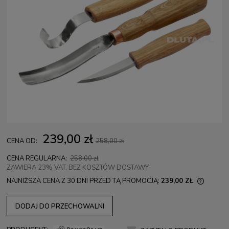
239,00 zł
CENA OD:
258,00 zł
CENA REGULARNA:
258,00 zł
ZAWIERA 23% VAT, BEZ KOSZTÓW DOSTAWY
NAJNIŻSZA CENA Z 30 DNI PRZED TĄ PROMOCJĄ:
239,00 ZŁ
JEŻEL
KRÓCEJ
DODAJ DO PRZECHOWALNI
NAJNI
PRODU