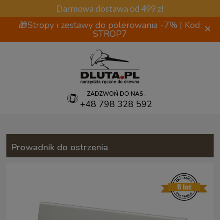
Darmowa dostawa od 499 zł
🎁Stropy i zestawy do polerowania -7% | Kod:
×
STROP7
ZADZWOŃ DO NAS:
+48 798 328 592
Prowadnik do ostrzenia