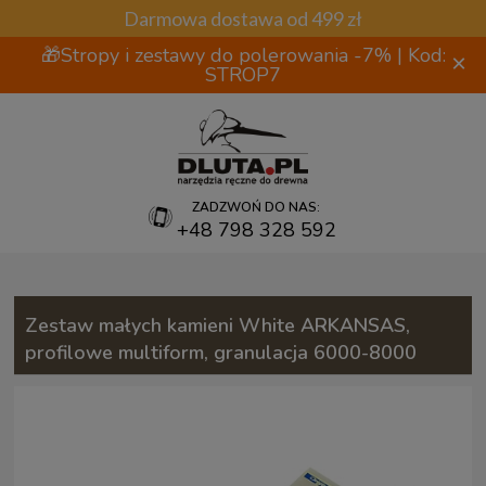
Darmowa dostawa od 499 zł
🎁Stropy i zestawy do polerowania -7% | Kod:
×
STROP7
ZADZWOŃ DO NAS:
+48 798 328 592
Zestaw małych kamieni White ARKANSAS,
profilowe multiform, granulacja 6000-8000