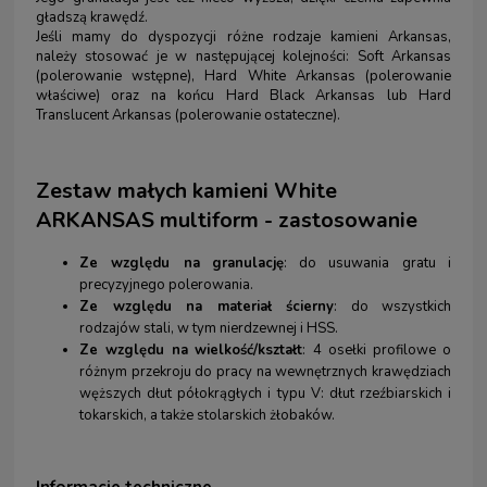
gładszą krawędź.
Jeśli mamy do dyspozycji różne rodzaje kamieni Arkansas,
należy stosować je w następującej kolejności: Soft Arkansas
(polerowanie wstępne), Hard White Arkansas (polerowanie
właściwe) oraz na końcu Hard Black Arkansas lub Hard
Translucent Arkansas (polerowanie ostateczne).
Zestaw małych kamieni White
ARKANSAS multiform - zastosowanie
Ze względu na
granulację
: do usuwania gratu i
precyzyjnego polerowania.
Ze względu na materiał ścierny
: do wszystkich
rodzajów stali, w tym nierdzewnej i HSS.
Ze względu na
wielkość/kształt
: 4 osełki profilowe o
różnym przekroju do pracy na wewnętrznych krawędziach
węższych dłut półokrągłych i typu V: dłut rzeźbiarskich i
tokarskich, a także stolarskich żłobaków.