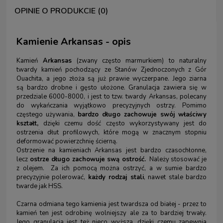
OPINIE O PRODUKCIE (0)
Kamienie Arkansas - opis
Kamień
Arkansas
(zwany często marmurkiem) to naturalny
twardy kamień pochodzący ze Stanów Zjednoczonych z Gór
Ouachita, a jego złoża są już prawie wyczerpane. Jego ziarna
są bardzo drobne i gęsto ułożone. Granulacja zawiera się w
przedziale 6000-8000, i jest to tzw. twardy Arkansas, polecany
do wykańczania wyjątkowo precyzyjnych ostrzy. Pomimo
częstego używania,
bardzo długo zachowuje swój właściwy
kształt,
dzięki czemu dość często wykorzystywany jest do
ostrzenia dłut profilowych, które mogą w znacznym stopniu
deformować powierzchnię ścierną.
Ostrzenie na kamieniach Arkansas jest bardzo czasochłonne,
lecz
ostrze długo zachowuje swą ostrość.
Należy stosować je
z olejem. Za ich pomocą można ostrzyć, a w sumie bardzo
precyzyjnie polerować,
każdy rodzaj stali
, nawet stale bardzo
twarde jak HSS.
Czarna odmiana tego kamienia jest twardsza od białej - przez to
kamień ten jest odrobinę wolniejszy ale za to bardziej trwały.
Jego granulacja jest też nieco wyższa, dzięki czemu zapewnia