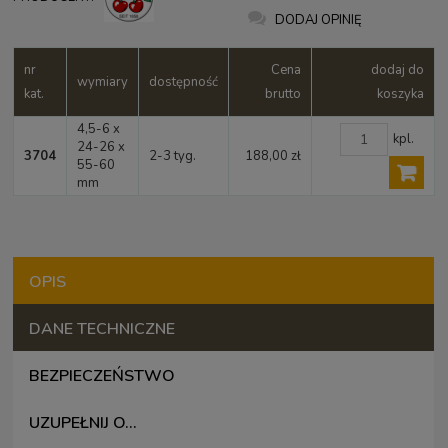
DODAJ OPINIĘ
nr
Cena
dodaj do
wymiary
dostępność
kat.
brutto
koszyka
4,5-6 x
kpl.
24-26 x
3704
2-3 tyg.
188,00 zł
55-60
mm
OPIS
DANE TECHNICZNE
BEZPIECZEŃSTWO
UZUPEŁNIJ O...